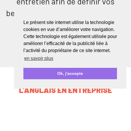
entretien afin de définir vos
besoins et d'élaborer un coaching
sur mesure.
Le présent site internet utilise la technologie
cookies en vue d’améliorer votre navigation.
Cette technologie est également utilisée pour
améliorer l’efficacité de la publicité liée à
Nous contacter
l’activité du propriétaire de ce site internet.
en savoir plus
Ok, j'accepte
L’ANGLAIS EN ENTREPRISE
AVEC ENGLISH OBJECTIVE